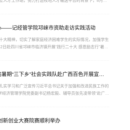
立人才工作站，努力打造校地人才输送平台的背景下，8月8
队赴江苏南通开展“访企拓岗促就业”专项行动。南通市人才服
..
心——记经管学院邛崃市资助走访实践活动
二十大精神，切实了解家庭经济困难学生的实际情况，加强学生
至12日赴四川省邛崃市临济镇开展“践行二十大 感恩励志行”暑期
学，共享发展机遇，在受助自助过程中锤炼品格、增长才干。
民族团结，籽籽同心——西南交通大学经济管理学院暑期“三下乡”社会实践队赴广西百色开展宣讲走访实践活动
扎实学习和广泛宣传习近平总书记关于加强和改进民族工作的
学经济管理学院党委副书记杨宏毅、辅导员张先凌带领“赴广西
市开展暑期“三下乡”社会实践活动。实地考察，初步探寻7月
生创新创业大赛院赛顺利举办