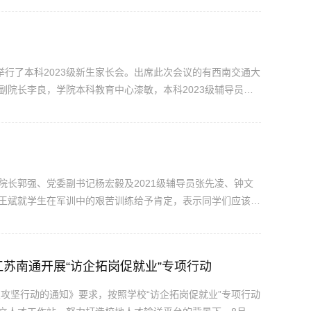
招...
02举行了本科2023级新生家长会。出席此次会议的有西南交通大
院长李良，学院本科教育中心漆敏，本科2023级辅导员王
来表示热烈的欢迎，介绍了本次会议的整体流程，带领大家观
...
行院长郭强、党委副书记杨宏毅及2021级辅导员张先凌、钟文
先，王斌就学生在军训中的艰苦训练给予肯定，表示同学们应该学
路里遇到挫折迎难而上。郭强表示大家要享受军训时光，从中
，...
苏南通开展“访企拓岗促就业”专项行动
业攻坚行动的通知》要求，按照学校“访企拓岗促就业”专项行动