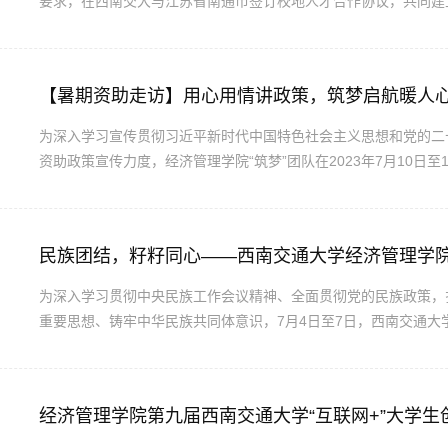
要求，在西南交大与江苏省南通市签订校地人才合作协议，共同建
日至8月11日，经济管理学院党委副书记杨宏毅、辅导员张先凌带
务中心热情接待并精心安排了本次参访活动。访企拓岗小组分别与南.
【暑期资助走访】用心用情讲政策，筑梦启航暖人
​为深入学习宣传贯彻习近平新时代中国特色社会主义思想和党的
资助政策宣传力度，经济管理学院“筑梦”团队在2023年7月10日
资助走访活动，宣讲资助育人政策，鼓励家庭经济困难学生勇于求
实地调查，倾听群众声音7月10日，为切实了解当地的教育、经...
为深入学习贯彻中央民族工作会议精神、全面贯彻党的民族政策，
重要思想、铸牢中华民族共同体意识，7月4日至7日，西南交通大
百色宣讲中央民族工作会议精神”主题实践队赴广西壮族自治区百色
4日下午，实践队抵达“全国脱贫攻坚楷模”黄文秀曾经工作的地...
经济管理学院第九届西南交通大学“互联网+”大学