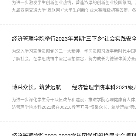
为进一步激发学生创新创业热情，营造浓厚的创新创业校园氛围，我院于
九届西南交通大学“互联网+”大学生创新创业大赛院级初赛答辩。
们的项目的创新点、市场潜力以及商业价值。由评委老师为参赛队
入校级决赛，红旅赛道共有2支队伍进入校级决赛。其中红旅赛道，“青
经济管理学院举行2023年暑期“三下乡”社会实践安
为深入学习宣传贯彻党的二十大精神，学习贯彻习近平新时代中国
了解社会，在学思践悟中坚定理想信念，努力成长为德智体美劳全
大团员青年积极开展2023年暑期“三下乡”社会实践。经济管理学院
组织、周密安排，成功申报并立项多支校级、院级和专项队伍。...
博采众长，筑梦远航——经济管理学院本科2021级
为进一步深化学生骨干队伍改革和建设，推进学院心理健康育人体系
济管理学院本科2021级在J0218教室开展“博采众长，筑梦远航
分会第二届会长白欣然作为主讲人，经济管理学院党委副书记杨宏毅
文体心理委员参与。在第一个环节“他山之石，可以攻玉”中，白欣然从