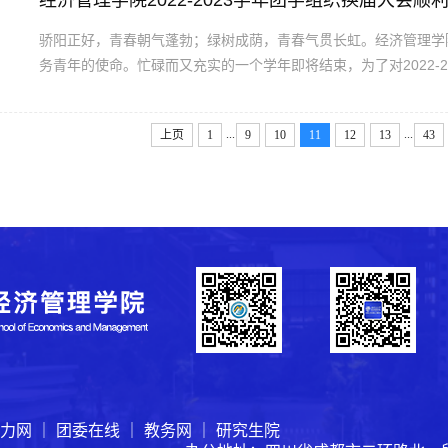
经济管理学院2022-2023学年团学组织换届大会顺
骄阳正好，青春朝气蓬勃；绿树成荫，青春气贯长虹。经济管理学
务青年的使命。忙碌而又充实的一个学年即将结束，为了对2022-
的工作经验，经济管理学院团学组织换届大会于6月9日顺利召开
分团委副书记、青年志愿者协会指导老师陈建奇，分团委副书记、学生
...
...
上页
1
9
10
11
12
13
43
力网
｜
团委在线
｜
教务网
｜
研究生院