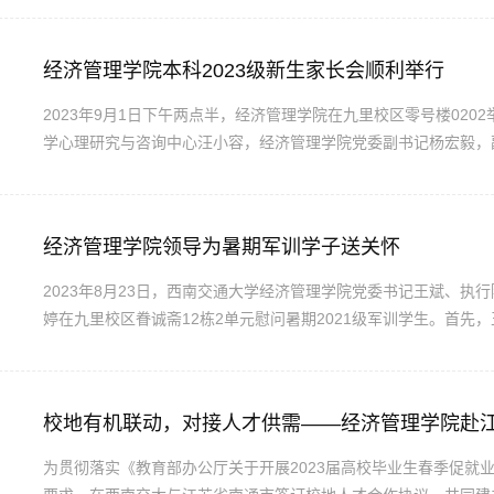
工作。经济管理学院党委副书记杨宏毅，研究生辅导员贺小轩参加本次
经济管理学院本科2023级新生家长会顺利举行
​2023年9月1日下午两点半，经济管理学院在九里校区零号楼02
学心理研究与咨询中心汪小容，经济管理学院党委副书记杨宏毅，副
哿、张媛媛和苏扬。此次家长会由苏扬主持。苏扬对各位家长的到
看了西南交通大学介绍短片，让家长们对学校有了更进一步的认识。接
经济管理学院领导为暑期军训学子送关怀
2023年8月23日，西南交通大学经济管理学院党委书记王斌、执
婷在九里校区眷诚斋12栋2单元慰问暑期2021级军训学生。首
习军人的品格，磨练铁的意志，不怕苦，不怕累，在以后的生活道
领悟军训的意义，培养艰苦奋斗、刻苦耐劳的奋斗精神和集体主义精神
校地有机联动，对接人才供需——经济管理学院赴江
为贯彻落实《教育部办公厅关于开展2023届高校毕业生春季促就