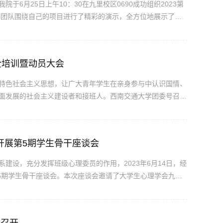
6月25日上午10：30在九里校区0690成功组织2023第
各团队围绕自己的项目进行了精彩的演示，全方位地展示了他
伍提交策划案打分，经过激烈的角逐，主赛道共有2支队伍进
...
全培训暨动员大会
特色社会主义思想，让广大青年学生在亲身参与中认识国情、
面发展的社会主义建设者和接班人。西南交通大学团委号召广
团委积极响应学校号召，持续打造“1224”实践育人平台，精心
开展第5期学生骨干座谈会
建设，充分发挥班级心理委员的作用，2023年6月14日，经
”第5期学生骨干座谈会。本次座谈会邀请了大学生心理学会九里
、本科2021级辅导员张先凌、钟文婷、莫代玉出席，各班
...