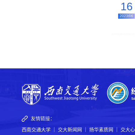
16
2023/06
友情链接：
西南交通大学
｜
交大新闻网
｜
扬华素质网
｜
交大心