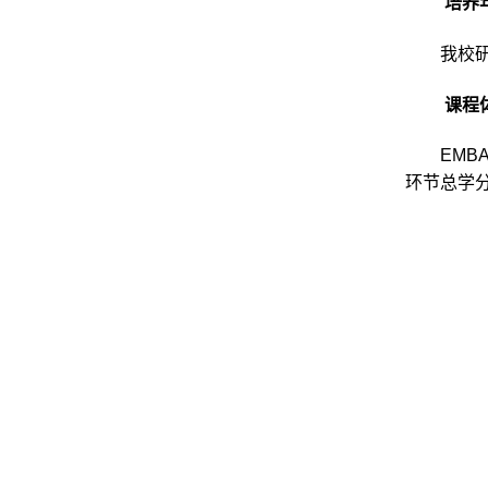
培养
我校
课程
EMB
环节总学