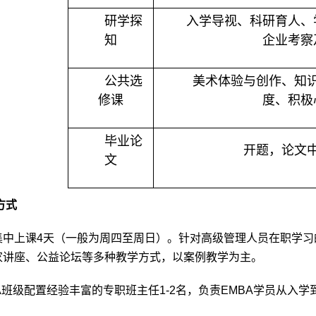
研学探
入学导视、科研育人、
知
企业考察
公共选
美术体验与创作、知
修课
度、积极
毕业论
开题，论文
文
方式
集中上课
4
天（一般为周四至周日）。针对高级管理人员在职学习
家讲座、公益论坛等多种教学方式，以案例教学为主。
A
班级配置经验丰富的专职班主任
1-2
名，负责
EMBA
学员从入学