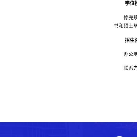
学位
修完
书和硕士
招生
办公
联系