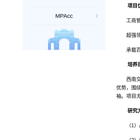
项目
MPAcc
工商
超强
承载
培养
西南
优势，围
袖。
项目
研究
（
1
）