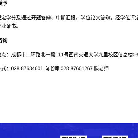
授予
规定学分及通过开题答辩、中期汇报，学位论文答辩，经学位评
毕业证书。
咨询
地点：成都市二环路北一段
111
号西南交通大学九里校区信息楼
0
方式：
028-87634601
向老师
028-87601267
滕老师