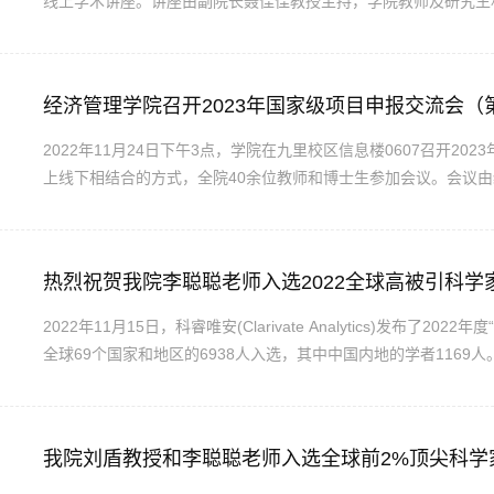
线上学术讲座。讲座由副院长聂佳佳教授主持，学院教师及研究生
出在美国股票市场中，美国股指收益率高于无风险利率。加密货币
密货币。针对此现象，凃俊副教授以贝叶斯模型为切入点，对加密..
经济管理学院召开2023年国家级项目申报交流会（
2022年11月24日下午3点，学院在九里校区信息楼0607召开2
上线下相结合的方式，全院40余位教师和博士生参加会议。会议
分享了申报教育部人文社科基金、国家社会科学基金和国家自然科
例，依次讲解了如何撰写教育部人文社科基金、国家社会科学基金和国
热烈祝贺我院李聪聪老师入选2022全球高被引科学
2022年11月15日，科睿唯安(Clarivate Analytics)发布了2022年度“
全球69个国家和地区的6938人入选，其中中国内地的学者1169
（Cross-Field）高被引科学家名单。这是我院历史上第一位
安科学信息研究所(ISI)的文献计量学专家基于Web of Science™引..
我院刘盾教授和李聪聪老师入选全球前2%顶尖科学