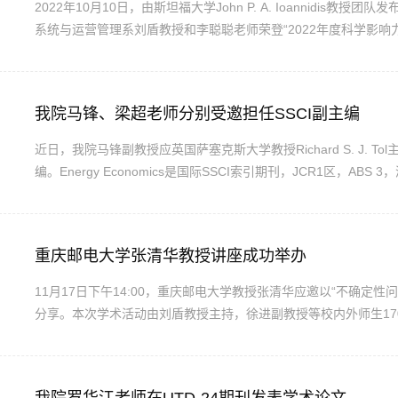
2022年10月10日，由斯坦福大学John P. A. Ioannidis
系统与运营管理系刘盾教授和李聪聪老师荣登“2022年度科学影响力排
位老师第三次进入这一榜单。此外，刘盾教授同时入选“终身科学影响力
有7795位国内学者入围全球前2%顶尖科学家-终身榜。其中刘盾教授
我院马锋、梁超老师分别受邀担任SSCI副主编
近日，我院马锋副教授应英国萨塞克斯大学教授Richard S. J. Tol
编。Energy Economics是国际SSCI索引期刊，JCR1区，A
广泛的影响力，研究领域覆盖能源经济、能源金融、能源与环境等
时的重要参考，2021年最新影响因子为9.252。同时，我院梁超老师
重庆邮电大学张清华教授讲座成功举办
11月17日下午14:00，重庆邮电大学教授张清华应邀以“不确定
分享。本次学术活动由刘盾教授主持，徐进副教授等校内外师生1
挚的感谢和欢迎，并向师生介绍了张清华教授的研究方向和学术成
家名师，重庆市学术带头人，重庆市高校中青年骨干教师，全国高校.