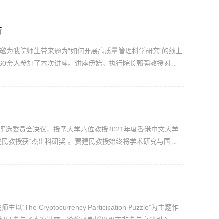
.
行
教授应邀为我院师生带来题为“如何开展高质量管理科学研究”的线上
60余人参加了本次讲座。讲座伊始，执行院长郭强教授对合
介绍了刘教授的学术专长和研究成果。刘业政教授长期从事电
...
选委员会决议，授予大学六位教授2021年度香港中文大学
建民教授获“杰出科研奖”。​贾建民教授始终将学术研究与国家
发展，研究结果发表于国际顶级期刊Nature；主持国自然
yptocurrency Participation Puzzle”为主题作