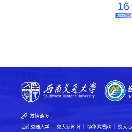
16
2022/11
友情链接：
西南交通大学
｜
交大新闻网
｜
扬华素质网
｜
交大心