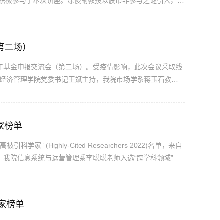
积极参与了本次讲座。凃俊副教授以股市非参与之谜引入，指
的收益率远高于股票市场收益率，但大量投资者选择不持有加
.
第二场）
023年基金申报交流会（第二场）。受疫情影响，此次会议采取线
由经济管理学院党委书记王斌主持，我院市场学系蒋玉石教授
学基金项目的经验。​蒋老师以古诗词开场，以本人申请书为范
家...
家榜单
高被引科学家” (Highly-Cited Researchers 2022)名单，来自
人。我院信息系统与运营管理系李聪聪老师入选“跨学科领域”
上榜的学者，实现了零的突破！高被引科学家的遴选方法由科睿唯
.
家榜单