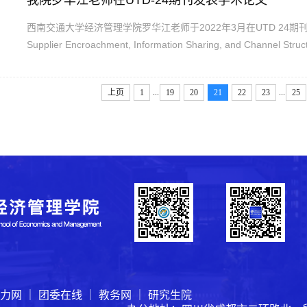
我院罗华江老师在UTD-24期刊发表学术论文
​西南交通大学经济管理学院罗华江老师于2022年3月在UTD 24期刊Produc
Supplier Encroachment, Information Sharing, and Channel
造商和一个网络零售平台组成的供应链中，制造商的渠道入侵决策
素，如渠道的替代性、佣金比例、信息精度如何影响到这些决策。..
...
...
上页
1
19
20
21
22
23
25
力网
｜
团委在线
｜
教务网
｜
研究生院