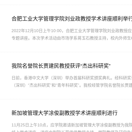
的社会保险费负担提高了企业尤其是劳动密集型企业的劳动力成本..
合肥工业大学管理学院刘业政教授学术讲座顺利举
2022年12月10日上午10:00，合肥工业大学管理学院刘业政
专题讲座。本次学术活动由市场学系蒋玉石教授主持，校内外师生
肥工业大学管理学院刘业政教授致以诚挚的感谢和欢迎，并向师生
子商务与网络空间管理、大数据分析与决策科学的教学与研究工作，迄
我院名誉院长贾建民教授获评“杰出科研奖”
日前，香港中文大学（深圳）举办首届科研奖颁奖典礼。经科研奖评
（深圳）“杰出科研奖”和“青年科研奖”。我校经管学院名誉院长贾
社会的迫切需要相结合。新冠疫情爆发初期，利用人口流动预测疫情
“新冠专项”项目，全国资助率仅1%；为中央政府提供多份疫情...
新加坡管理大学凃俊副教授学术讲座顺利进行
11月25日上午10点，应学院邀请新加坡管理大学凃俊副教授为我院师生以“The Cr