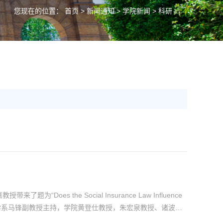
您现在的位置：
首页
>
新闻通知
>
学院新闻
> 科研
oes the Social Insurance Law Influence
由金融与财务学系马锋副教授主持，学院黄登仕教授，朱宏泉教授、诸波和
论文的研究背景，现阶段我国社会保险费费率整体偏高，过重