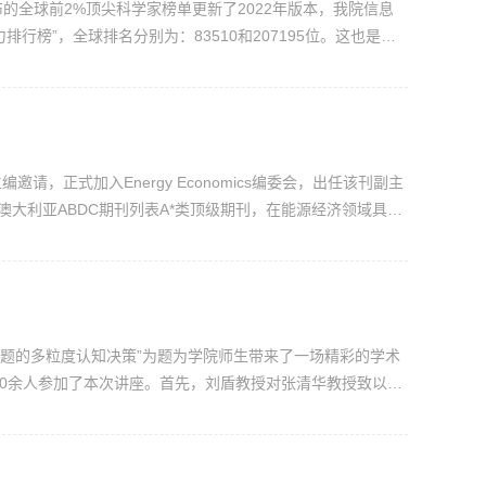
教授团队发布的全球前2%顶尖科学家榜单更新了2022年版本，我院信息
行榜”，全球排名分别为：83510和207195位。这也是两
排行榜（1960-2022）”。该榜单涵盖所有学科领域，共
在信息与通讯技术学科领域排名733位（...
主编邀请，正式加入Energy Economics编委会，出任该刊副主
BS 3，澳大利亚ABDC期刊列表A*类顶级期刊，在能源经济领域具有
方面，是我国能源学术界、实务界等进行能源问题研究及决策
受美国...
性问题的多粒度认知决策”为题为学院师生带来了一场精彩的学术
70余人参加了本次讲座。首先，刘盾教授对张清华教授致以诚
就。张清华是重庆邮电大学教授，博士生导师，重庆市英才名
..