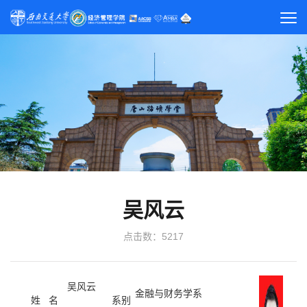
吴风云
点击数：
5217
吴风云
金融与财务学系
姓 名
系别