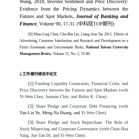
Wang, 2018, Investor Sentiment and Price Discovery:
Evidence from the Pricing Dynamics between the
Futures and Spot Markets,
Journal of Banking and
Finance
, Volume 90, 17-31.
(
中科院
TOP
期刊
)
[6] Miao-Ling Chen, Chu-Bin Lin, Liang-Ann Tai, 2011, Effects of
Advertising, Customer Satisfaction, and Research and Development on a
Firm's Systematic and Unsystematic Risks,
National Taiwan University
Management Review
, Volume 21, No. 2, 55-80.
2.工作/期刊修改中论文
[1]
Funding Liquidity Constraints, Financial Crisis, and
Price Discovery between the Futures and Spot Markets (with
Yi-Wen Chen, Junmao Chiu, and Robin K. Chou).
[2]
Share Pledge and Corporate Debt Financing
(with
Yan-Lin Yu, Meng-Na Huang, and
Yi-Wen Chen).
[3]
Share Pledge and Stock Repurchase: The Role of
Stock Mispricing and Corporate Governance (with Chun-Hua
Yang, Jun-Tan Di, and Yi-Wen Chen).