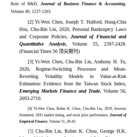
Role of R&D,
Journal of Business Finance & Accounting
,
Volume 49, 1237-1263
.
[2] Yi-Wen Chen, Joseph T. Halford, Hung-Chia
Hsu, Chu-Bin Lin, 2020, Personal Bankruptcy Laws
and Corporate Policies,
Journal of Financial and
Quantitative Analysis
, Volume 55, 2397-2428.
(Financial Times 50
顶尖期刊
)
[3] Yi-Wen Chen, Chu-Bin Lin, Anthony H. Tu,
2020, Regime-Switching Processes and Mean-
Reverting Volatility Models in Value-at-Risk
Estimation: Evidence from the Taiwan Stock Index,
Emerging Markets Finance and Trade
, Volume
56,
2693-2710.
[4] Yi-Wen Chen, Robin K. Chou, Chu-Bin Lin, 2019, Investor
Sentiment, SEO market timing, and stock price performance,
Journal of
Empirical Finance
, Volume 51, 28-43.
[5]
Chu-Bin Lin, Robin K. Chou, George H.K.