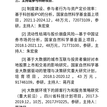
三、主持或参与科研项目：
[1]
制度建设、参与者行为与资产定价效率：
基于科创板
IPO
的分析，国家自然科学基金面上项
目，
2021.1-2024.12
，
48
万元，
72073109
，参
研，主持人：朱宏泉
[2]
流动性枯竭与股价崩盘风险
—
基于中国证
券市场的分析，国家自然科学基金面上项目，
2018.1-2021.12
，
48
万元，
71773100
，参研，主
持人：朱宏泉
[3]
基于大数据的城市互联与投资者偏好对本
地股票上市和交易的影响研究，国家自然科学基
金大数据驱动的管理与决策研究重大研究计划，
培育项目，
2018.1-2020.12
，
43
万元，
91746109
，参研，主持人：蒋丹凌
[4]
大数据环境下的顾客行为和服务策略研究
（重大前沿），四川省科技计划项目，
2017.3-
2019.12
，
10
万，
2017JY0225
，参研，主持人：