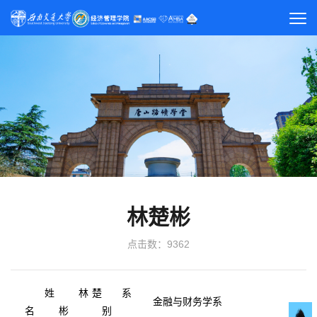
林楚彬
点击数：
9362
姓
林楚
系
金融与财务学系
名
彬
别