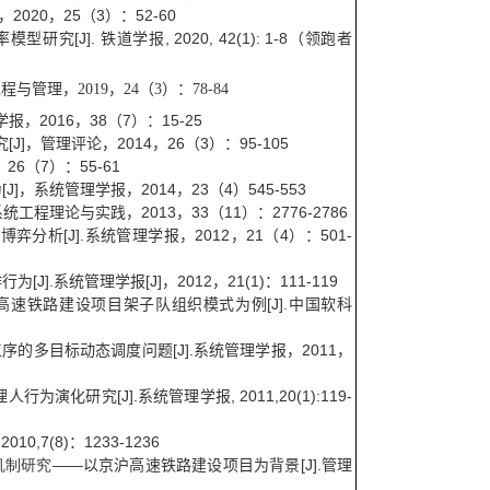
，
2020
，
25
（
3
）：
52-60
率模型研究
[J].
铁道学报
, 2020, 42(1): 1-8
（领跑者
工程与管理，
2019
，
24
（
3
）：
78-84
学报，
2016
，
38
（
7
）：
15-25
究
[J]
，管理评论，
2014
，
26
（
3
）：
95-105
，
26
（
7
）：
55-61
为
[J]
，系统管理学报，
2014
，
23
（
4
）
545-553
系统工程理论与实践，
2013
，
33
（
11
）：
2776-2786
化博弈分析
[J].
系统管理学报，
2012
，
21
（
4
）：
501-
作行为
[J].
系统管理学报
[J]
，
2012
，
21(1)
：
111-119
高速铁路建设项目架子队组织模式为例
[J].
中国软科
工序的多目标动态调度问题
[J].
系统管理学报，
2011
，
理人行为演化研究
[J].
系统管理学报
, 2011,20(1):119-
 2010,7(8)
：
1233-1236
机制研究
——以京沪高速铁路建设项目为背景
[J].
管理