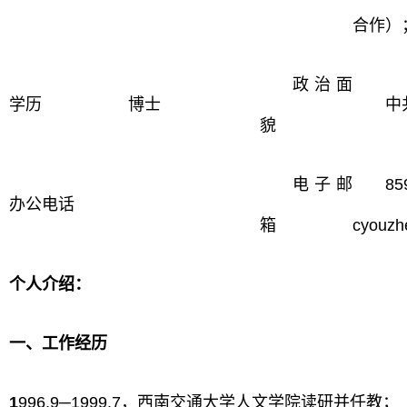
合作）
政治面
学历
博士
中
貌
电子邮
85
办公电话
箱
cyouz
个人介绍：
一、工作经历
1
996.9─1999.7，西南交通大学人文学院读研并任教；