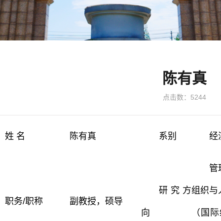
陈有真
点击数：
5244
姓 名
陈有真
系别
经
管
研究方
组织与
职务/职称
副教授，硕导
向
（国际