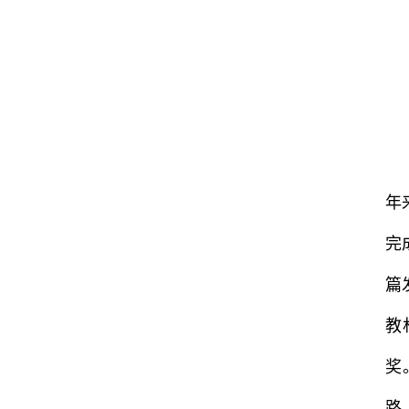
年
完
篇
教
奖
路