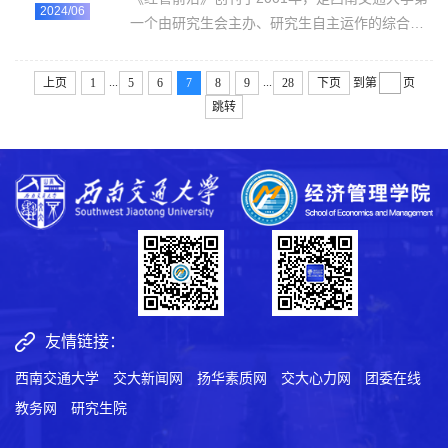
作考核合格后，颁发任职证明，并给予一定工作
2024/06
一个由研究生会主办、研究生自主运作的综合性
补贴。选聘要求如下：1、2024级本科新生朋辈
学术刊物。在学院领导和老师的悉心指导，以及
导师：根据我院本科迎新工作的安排（九里校区
在研究生会成员的共同努力下，本刊内容也日渐
...
...
迎新，时间待定），将在学院本科生中选派成绩
上页
1
5
6
7
8
9
28
下页
到第
页
丰富。本刊旨在加强全校经济管理相关学科硕士
优秀、...
跳转
研究生、博士研究生、MBA的学术交流，活跃学
术氛围，丰富业余生活，并以严谨、求实、精益
求精的态度，诚邀知名专家审阅来稿，以期提高
该杂志的学术水平。近期，学院研究生会正在筹
备出版《经管前沿》第三十一期，...
友情链接：
西南交通大学
交大新闻网
扬华素质网
交大心力网
团委在线
教务网
研究生院