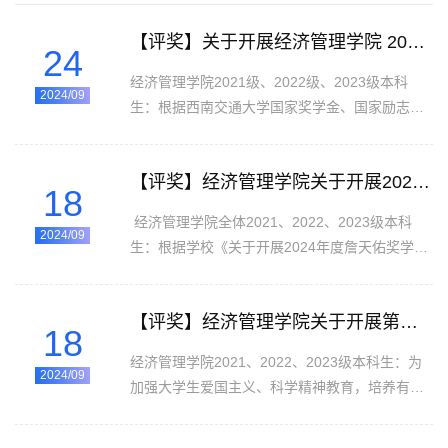
【评奖】关于开展经济管理学院 2023-2024学年国家奖学金、第七届感恩中国近现代科学家奖助学金评选答辩工作的通知
24
经济管理学院2021级、2022级、2023级本科
2024/09
生：根据西南交通大学国家奖学金、国家励志奖
学金、詹天佑奖学金、第七届感恩中国近现代科
学家奖助学金评审办法的通知及实施细则及学院
【评奖】经济管理学院关于开展2024年度詹天佑奖学金评选工作的通知
相关工作要求，经济管理学院于9月18日启动
18
2023-2024学年国家奖学金、国家励志奖学金、
经济管理学院全体2021、2022、2023级本科
詹天佑奖学金、第七届感恩中国近现代科学家奖
2024/09
生：根据学校《关于开展2024年度詹天佑奖学金
助学金的评选工作。经过学生本人申请、学生工
评选工作的通知》的相关要求，现开展经济管理
作组审核，共有25名同学符合国家奖学金的评选
学院2024年度詹天佑奖学金的评选工作，具体事
资格、85名同学符合国家励志奖学金的评选资
【评奖】经济管理学院关于开展第七届感恩中国近现代科学家奖助学金评选工作的通知
宜安排如下。一、 评选名额及要求詹天佑奖学金
18
格、...
面向我校全日制本科生，共评选3名，每人奖励1
经济管理学院2021、2022、2023级本科生：为
万元，每个学院至多推荐1人。二、 评选条件1.
2024/09
加强大学生爱国主义、科学精神教育，培养有社
具有坚定正确的政治方向，热爱祖国，拥护中国
会责任感、创新精神和实践能力的新时代青年，
共产党的领导，立志为建设社会主义现代化强国
我校与坚永公司于2018年2月启动共建立德树人
而奋斗；2.遵守国家法律法规和学校规章制