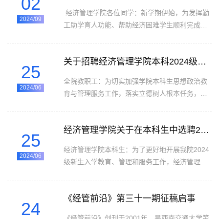
02
日）请全体同学认真学习《西南交通大学家庭经
经济管理学院各位同学：新学期伊始，为发挥勤
济困难学生认定办法》（见附件1），学生登录扬
2024/09
工助学育人功能、帮助经济困难学生顺利完成学
华素质网个人后台“资助管理”版块“家庭经济困难
业、增强学生的责任担当和综合能力，由学生工
认定”模块，填写家庭经济情况信息，上传《家庭
作组牵头，班级联合会负责，将在全院范围内开
经济困难学生认定申请表》...
关于招聘经济管理学院本科2024级新生班主任的通知
展勤工助学岗位的招聘工作。请有需求的同学按
25
本通知要求提交申请材料。相应招聘细则如下：
全院教职工：为切实加强学院本科生思想政治教
一、岗位需求二、招聘对象经济管理学院通过家
2024/06
育与管理服务工作，落实立德树人根本任务，增
庭困难认定的在校本科生。（本次招聘不面向
强本科生新生班级建设力量，营造本科生良好的
2024级新生，新生勤工助学岗位招聘将在学校困
学术氛围和文化氛围，学院为本科2024级每个班
难认定结果出来后进行。）...
经济管理学院关于在本科生中选聘2024级本科新生朋辈导师及辅导员助理的通知
级选聘 1 名班主任老师，现将选聘工作通知如
25
下： 一、选聘条件坚持政治强、业务精、纪律
经济管理学院本科生：为了更好地开展我院2024
严、作风正的标准，具备政治意识、大局意识、
2024/06
级新生入学教育、管理和服务工作，经济管理学
核心意识、看齐意识，在政治原则、立场上与党
院学生工作组拟于近期选聘2024级本科新生朋辈
中央、学校党委保持高度一致。关心关爱学生，
导师（每班配备新生朋辈导师2名）及2024级辅
思想素质好、业务水平高、奉献意识强、...
《经管前沿》第三十一期征稿启事
导员助理（若干名）。新生朋辈导师与辅导员助
24
理可以同时申请，新生朋辈导师与辅导员助理工
《经管前沿》创刊于2001年，是西南交通大学第