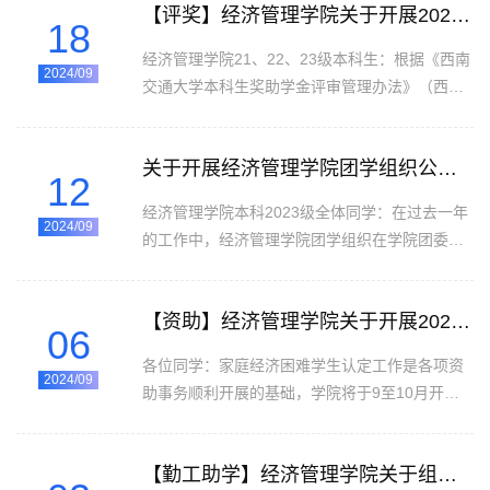
【评奖】经济管理学院关于开展2023-2024学年本科生国家奖学金和国家励志奖学金评选工作的通知
教育发展中心（以下简称“中心”）。中心设立感
18
度，...
恩中国近现代科学家奖助学金，近期已面向西部
经济管理学院21、22、23级本科生：根据《西南
地区及湖北武汉共34所“双一流”高校启动第七届
2024/09
交通大学本科生奖助学金评审管理办法》（西交
评选工作。现将经济管理学院第七届感恩中国近
校学生〔2023〕4号）、《西南交通大学本科生
现代科学家奖助学金评选有关事宜通知如下。本
国家奖助学金评审管理办法》（西交校学生
次评选工作在线上进行，...
关于开展经济管理学院团学组织公开招聘工作的通知
〔2020〕1号）及《关于开展2023-2024学年本
12
科生国家奖学金和国家励志奖学金评选工作的通
经济管理学院本科2023级全体同学：在过去一年
知》的相关要求（见附件1、2），现将经济管理
2024/09
的工作中，经济管理学院团学组织在学院团委的
学院2023-2024学年本科生国家奖学金和国家励
领导下，开展了一系列各具特色的活动，助力经
志奖学金评选工作相关事项通知如下。一、学生
济管理学院学生的全方位发展。其中团学组织干
申请阶段（9月18日 - 9月22日）学生登录扬华素
【资助】经济管理学院关于开展2024-2025学年家庭经济困难学生认定工作的通知
部躬行实践，团结互助，和合共进，充分发挥模
06
质网个人后台【...
范带头作用，为学院学生工作作出了重要贡献。
各位同学：家庭经济困难学生认定工作是各项资
目前，因原岗位学生干部转专业而导致部分组织
2024/09
助事务顺利开展的基础，学院将于9至10月开展
出现岗位空缺，为便于工作开展，结合实际工作
2024-2025学年家庭经济困难学生认定工作，具
需要进行公开招聘，具体事项通知如下： 一、需
体安排如下：一、家庭经济困难学生认定工作流
求人数二、竞聘条件1.拥护中国共产党的领
【勤工助学】经济管理学院关于组织开展2024-2025学年第一学期勤工助学岗位招聘通知
程1.学生提交认定申请阶段（9月6日－9月13
导，...