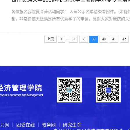
西南交通大学2019年优秀大学生暑期学术夏令营活
各位报名我院夏令营活动同学： 入营公示名单请查看附件。 如有任何疑问，请致电028-87601992 咨询。 由于夏令营名额限
制，非常遗憾无法满足所有优秀学子的申请，感谢大家对我院的关注！ 备注： 一.入营同学的日程安排请详
知。 二.入营同学在7月5日下午报到时，需提交如下材料： 1.《西南交通大学经济管理学院2019年大学生暑期学术夏令营申请
表》及《西南交通大学...
...
上页
1
37
38
39
40
41
42
力网
｜
团委在线
｜
教务网
｜
研究生院