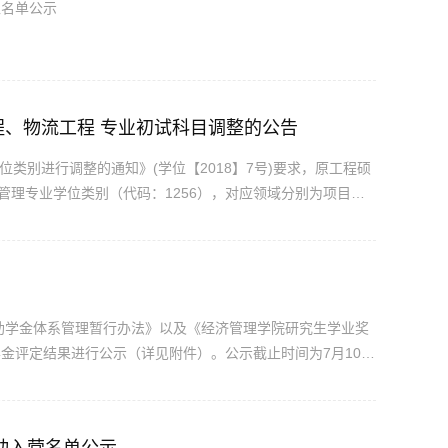
入名单公示
、物流工程 专业初试科目调整的公告
类别进行调整的通知》(学位【2018】7号)要求，原工程硕
理专业学位类别（代码：1256），对应领域分别为项目管
工程与管理（代码：125604）。从2020年起，按调整后的专
0年...
奖助学金体系管理暂行办法》以及《经济管理学院研究生学业奖
学金评定结果进行公示（详见附件）。公示截止时间为7月10
教育中心0313办公室核实。不接受匿名举报。联系人：王老