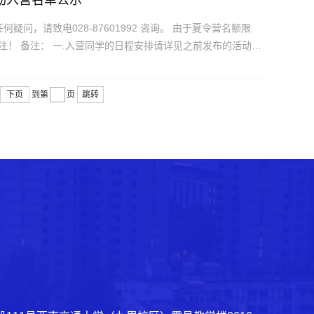
动入营名单公示
见之前发布的活动通
下页
到第
页
跳转