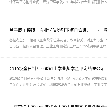
请下载下方附件查阅：经济管理学院2019年本科转专业拟同意转
关于原工程硕士专业学位类别下项目管理、工业工程
各位考生： 根据《国务院学位委员会、教育部关于对工程专业学位
士专业学位的项目管理、工业工程和物流工程三个领域调整到工程管
理（代码：125602）、工业工程与管理（代码：125603）、物流
业学位类别（领域）进行招生、培养和学位授予。 根据教育部《202
2019级全日制专业型硕士学业奖学金评定结果公示
2019级全日制专业型硕士新生： 根据《西南交通大学研究生院
学金评定细则》综合评定，现将2019级全日制专业型硕士学业奖
日。如对评定结果有异议，请本人于7月10日17:00前到专业学位
师，联系电话：028-87600819。 专业学位教育中心 2019年7月...