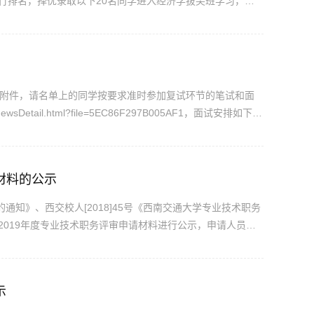
行排名，择优录取以下20名同学进入经济学拔尖班学习，名
午17点之前至九里校区0232办公室当面反映。
见附件，请名单上的同学按要求准时参加复试环节的笔试和面
ewsDetail.html?file=5EC86F297B005AF1，面试安排如下。
学8分钟面试时间。1.自我介绍，限时2分钟／生；2.提问和回
材料的公示
知》、西交校人[2018]45号《西南交通大学专业技术职务
019年度专业技术职务评审申请材料进行公示，申请人员汇
公示时间为2019年9月5日至2019年9月11日。如有异议，
3，876...
示