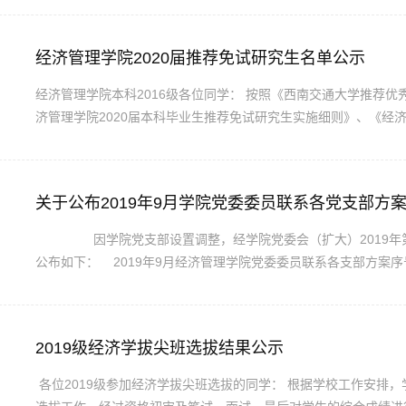
标、最新补充的免研指标及竞赛直免和免研辅导员指标情况，按照我学
经济管理学院2020届推荐免试研究生名单公示
经济管理学院本科2016级各位同学： 按照《西南交通大学推荐优秀应届本科毕业生免试攻读硕士学位研究生工作细则》、《经
济管理学院2020届本科毕业生推荐免试研究生实施细则》、《经济
关规定，经学生自愿申请，本科教育中心和学生工作组审核，学院推
荐免试研究生名单公示。（详见附件1）。 对推荐免试...
关于公布2019年9月学院党委委员联系各党支部方
因学院党支部设置调整，经学院党委会（扩大）2019年第
公布如下： 2019年9月经济管理学院党委委员联系各支部方案
支部（教工）刘盾熊件根2会计学系党支部（教工）叶勇李海波3
工）陈有真耿黎辉5工程管理系党支部（教工）陆绍凯朱宏泉6市...
2019级经济学拔尖班选拔结果公示
各位2019级参加经济学拔尖班选拔的同学： 根据学校工作安排，学院