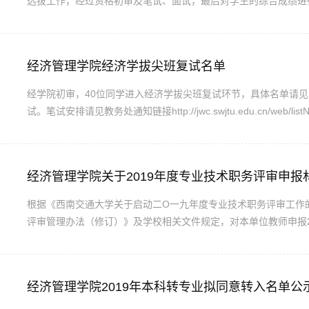
选拔工作，经过资格初审及笔试、面试，最后对学生的综合成绩进
单公示如下，如有问题，请于2019年9月13日下
...
经济管理学院经济学拔尖班复试名单
经学院初审，40位同学进入经济学拔尖班复试环节，具体名单请
试。笔试安排请见教务处通知链接http://jwc.swjtu.edu.cn/web/listN
面试安排一、面试流程2019年9月7日晚上7:00准时开始，每位同
答环节（主要考察对经济学的认识、综合素质和学术潜...
经济管理学院关于2019年度专业技术职务评审申报
根据《西南交通大学关于启动二O一九年度专业技术职务评审工作的通
评审管理办法（修订）》及学校相关文件规定，对本单位教师申报2
总表见附件。纸质材料请前往九里校区0号楼0616#学院办公室查阅。
请于公示期内实名向学院办公室或学院纪委反映。电话：028-8760140
经济管理学院2019年本科转专业拟同意转入名单公