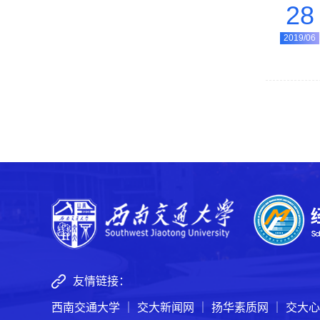
28
2019/06
友情链接：
西南交通大学
｜
交大新闻网
｜
扬华素质网
｜
交大心