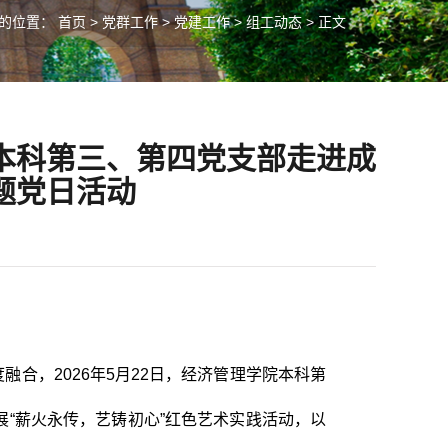
的位置：
首页
>
党群工作
>
党建工作
>
组工动态
> 正文
本科第三、第四党支部走进成
题党日活动
合，2026年
5
月
22
日，经济管理学院本科第
“薪火永传，艺铸初心”红色艺术实践活动，以