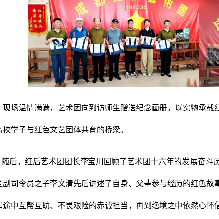
现场温情满满，艺术团向到访师生赠送纪念画册，以实物承载
高校学子与红色文艺团体共育的桥梁。
随后，红后艺术团团长李宝川回顾了艺术团十六年的发展奋斗
区副司令员之子李文清先后讲述了自身、父辈参与经历的红色故
军途中互帮互助、不畏艰险的赤诚担当，再到绝境之中依然心怀