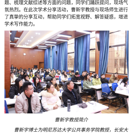
题、
梳理
文献综述
等方面
的问题，同学们踊跃提问
，
现
场气
氛热烈。在此次学术
分享活动
，曹新宇教授与现场
师生
进行
了真挚的分享互动，帮助同学们拓宽视野、解答疑惑，增进
学术写作能力。
曹新宇教授简介
曹新宇博士为明尼苏达大学公共事务学院教授，长安大