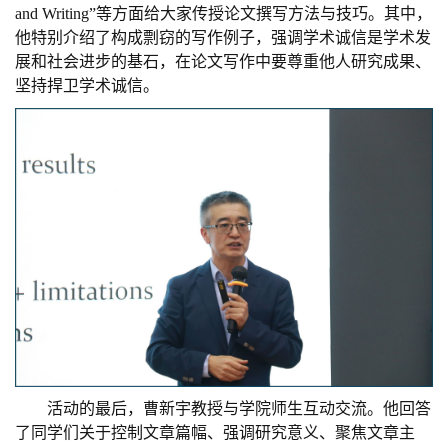
and Writing
”
等方面给大家传授论文撰写方法与技巧。其中，
他特别介绍了构成剽窃的写作例子，强调学术诚信是学术发
展和社会进步的基石，在论文写作中要
尊重他人
研究成果、
坚持捍卫学术诚信。
活动的
最后，曹新宇
教授
与
学院师生互动
交流。他回答
了同学们关于
控制
文章篇幅
、
强调
研究意义、
聚焦
文章主