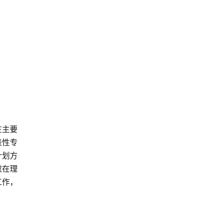
在主要
表性专
计划方
取在理
工作，