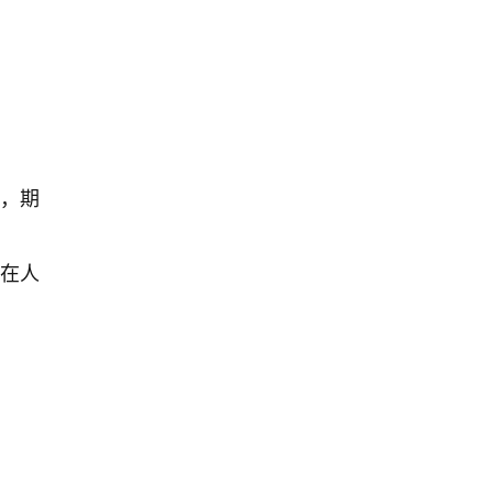
，期
在人