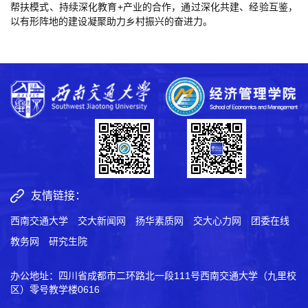
帮扶模式、持续深化教育+产业的合作，通过深化共建、经验互鉴，
以有形阵地的建设凝聚助力乡村振兴的奋进力。
友情链接：
西南交通大学
交大新闻网
扬华素质网
交大心力网
团委在线
教务网
研究生院
办公地址：四川省成都市二环路北一段111号西南交通大学（九里校
区）零号教学楼0616