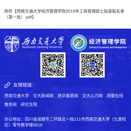
附件【
西南交通大学经济管理学院2019年工商管理硕士拟录取名单
（第一批）.pdf
】
友情链接：
西南交通大学
交大新闻网
扬华素质网
交大心力网
团委在线
教务网
研究生院
办公地址：四川省成都市二环路北一段111号西南交通大学（九里校
区）零号教学楼0616