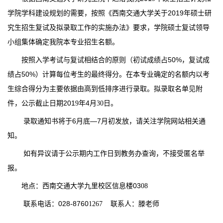
2019
学院学科建设规划的需要，按照《西南交通大学关于
年硕士研
究生招生复试及拟录取工作的实施办法》要求，学院硕士复试领导
小组集体确定我院
本
专业招生名额。
50%
按照入学考试与
复
试相结合的原则（初试成绩占
，复试成
50%
绩占
）计算每位考生的最终得分。在
本
专业确定的名额内
以
考
生综合得分
为主要依据
由高到低排序进行录取。拟录取名单见附
201
4
件，公示截止日期
9
年
月
30
日。
6
—7
录取通知书将于
月底
月初发放，请关注学院网站相关通
知。
如有异议请于公示期内工作日到教务办查询，不接受匿名举
报。
03
地点：西南交通大学九里校区信息楼
08
028-8760
联系电话：
1267
联系人：
滕
老师