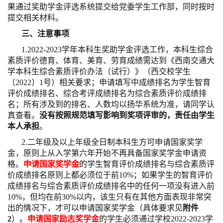
果通过奖助学金评选系统提交给党委学生工作部，同时按时
提交相关材料。
三、注意事项
1.2022-2023学年本科生奖助学金评选工作，本科生综合
素质评价德育、体育、美育、劳育成绩需达到《西南交通大
学本科生综合素质评价办法（试行）》（西交校学生
〔2022〕1号）相关要求；申请填写中成绩排名为学生智育
评价成绩排名、综合考评成绩排名为综合素质评价成绩排
名；所有涉及到的排名、人数均以扬华系统为准，请同学认
真查看。
没有按照规范填写影响到奖项评审的，责任由学生
本人承担
。
2.二年级及以上年级全日制本科生方可申请国家奖学
金，原则上从入学第六年开始不再具备国家奖学金申请资
格。
申请国家奖学金
的学生智育评价成绩排名与综合素质评
价成绩排名原则上都必须位于前10%；如果学生的智育评价
成绩排名与综合素质评价成绩排名中的任何一项没有进入前
10%，但均在前30%以内，该生只有在其他方面表现非常突
出的情况下，才可以申请国家奖学金（具体要求见
附件
2
）。
申请国家励志奖学金
的学生必须通过学校2022-2023学