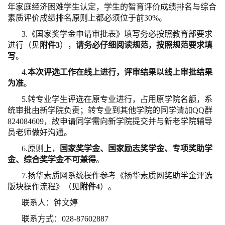
年家庭经济困难学生认定，学生的智育评价成绩排名与综合
素质评价成绩排名原则上都必须位于前30%。
3.《国家奖学金申请审批表》填写务必按照教育部要求
进行（见
附件3
），
请务必仔细阅读规范，按照规范要求填
写
。
4.
本次评选工作在线上进行，评审结果以线上审批结果
为准
。
5.转专业学生评选在原专业进行，占用原学院名额，系
统审批由新学院负责；转专业到其他学院的同学请加QQ群
824084609，故申请同学需向新学院提交并与新老学院辅导
员老师做好沟通。
6.原则上，
国家奖学金、国家励志奖学金、专项奖助学
金、综合奖学金不可兼得
。
7.扬华素质网系统操作参考《扬华素质网奖助学金评选
版块操作流程》（见
附件4
）。
联系人：钟文婷
联系方式：028-87602887