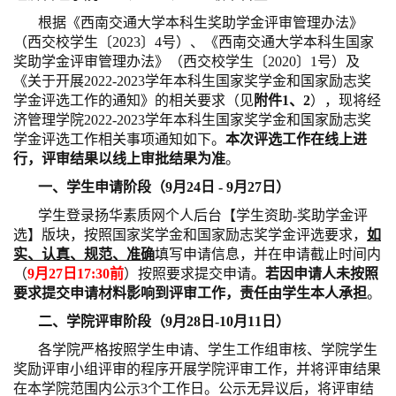
根据《西南交通大学本科生奖助学金评审管理办法》
（西交校学生〔2023〕4号）、《西南交通大学本科生国家
奖助学金评审管理办法》（西交校学生〔2020〕1号）及
《关于开展2022-2023学年本科生国家奖学金和国家励志奖
学金评选工作的通知》的相关要求（见
附件1、2
），现将经
济管理学院2022-2023学年本科生国家奖学金和国家励志奖
学金评选工作相关事项通知如下。
本次评选工作在线上进
行，评审结果以线上审批结果为准
。
一、学生申请阶段（9月24日 - 9月27日）
学生登录扬华素质网个人后台【学生资助-奖助学金评
选】版块，按照国家奖学金和国家励志奖学金评选要求，
如
实、认真、规范、准确
填写申请信息，并在申请截止时间内
（
9月27日17:30前
）按照要求提交申请。
若因申请人未按照
要求提交申请材料影响到评审工作，责任由学生本人承担
。
二、学院评审阶段（9月28日-10月11日）
各学院严格按照学生申请、学生工作组审核、学院学生
奖励评审小组评审的程序开展学院评审工作，并将评审结果
在本学院范围内公示3个工作日。公示无异议后，将评审结