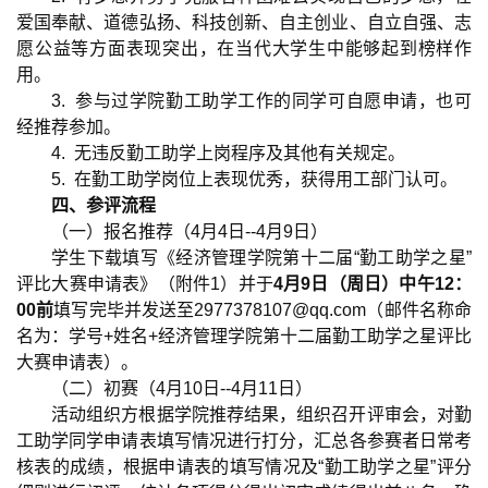
爱国奉献、道德弘扬、科技创新、自主创业、自立自强、志
愿公益等方面表现突出，在当代大学生中能够起到榜样作
用。
3.
参与过学院勤工助学工作的同学可自愿申请，也可
经推荐参加。
4.
无违反勤工助学上岗程序及其他有关规定。
5
.
在勤工助学岗位上表现优秀，获得用工部门认可。
四、参评流程
（一）报名推荐（
4
月
4
日
--4
月
9
日）
学生下载填写《经济管理学院第十二届“勤工助学之星”
评比大赛申请表》（附件
1
）并于
4
月
9
日（周日）中午
12
：
00
前
填写完毕并发送至
2977378107@qq.com
（邮件名称命
名为：学号
+
姓名
+
经济管理学院第十二届勤工助学之星评比
大赛申请表）。
（二）初赛（
4
月
10
日
--4
月
11
日）
活动组织方根据学院推荐结果，组织召开评审会，对勤
工助学同学申请表填写情况进行打分，汇总各参赛者日常考
核表的成绩，根据申请表的填写情况及“勤工助学之星”评分