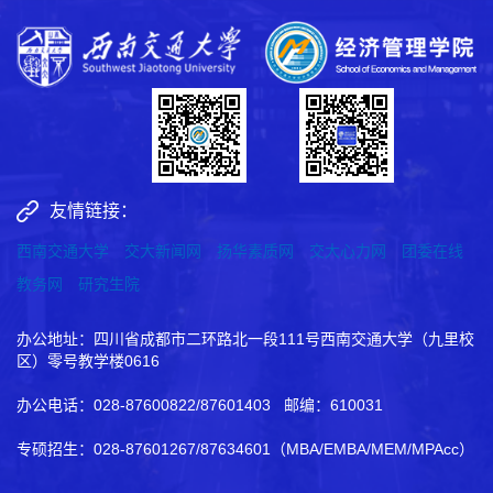
友情链接：
西南交通大学
交大新闻网
扬华素质网
交大心力网
团委在线
教务网
研究生院
办公地址：四川省成都市二环路北一段111号西南交通大学（九里校
区）零号教学楼0616
办公电话：028-87600822/87601403 邮编：610031
专硕招生：028-87601267/87634601（MBA/EMBA/MEM/MPAcc）