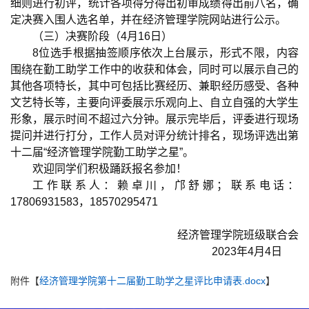
细则进行初评，统计各项得分得出初审成绩得出前八名，确
定决赛入围人选名单，并在经济管理学院网站进行公示。
（三）决赛阶段（
4
月
16
日）
8
位选手根据抽签顺序依次上台展示，形式不限，内容
围绕在勤工助学工作中的收获和体会，同时可以展示自己的
其他各项特长，其中可包括比赛经历、兼职经历感受、各种
文艺特长等，主要向评委展示乐观向上、自立自强的大学生
形象，展示时间不超过六分钟。展示完毕后，评委进行现场
提问并进行打分，工作人员对评分统计排名，现场评选出第
十二届“经济管理学院勤工助学之星”。
欢迎同学们积极踊跃报名参加！
工作联系人：赖卓川，邝舒娜；联系电话：
17806931583
，
18570295471
经济管理学院班级联合会
2023
年
4
月
4
日
附件【
经济管理学院第十二届勤工助学之星评比申请表.docx
】