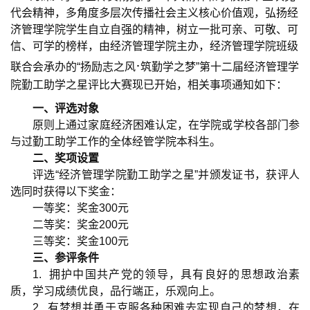
代会精神，多角度多层次传播社会主义核心价值观，弘扬经
济管理学院学生自立自强的精神，树立一批可亲、可敬、可
信、可学的榜样，由经济管理学院主办，经济管理学院班级
·
联合会承办的“扬励志之风
筑勤学之梦”第十二届经济管理学
院勤工助学之星评比大赛现已开始，相关事项通知如下：
一、评选对象
原则上通过家庭经济困难认定，在学院或学校各部门参
与过勤工助学工作的全体经管学院本科生。
二、奖项设置
评选“经济管理学院勤工助学之星”并颁发证书，获评人
选同时获得以下奖金：
一等奖：奖金
300
元
二等奖：奖金
200
元
三等奖：奖金
100
元
三、参评条件
1.
拥护中国共产党的领导，具有良好的思想政治素
质，学习成绩优良，品行端正，乐观向上。
2.
有梦想并勇于克服各种困难去实现自己的梦想，在