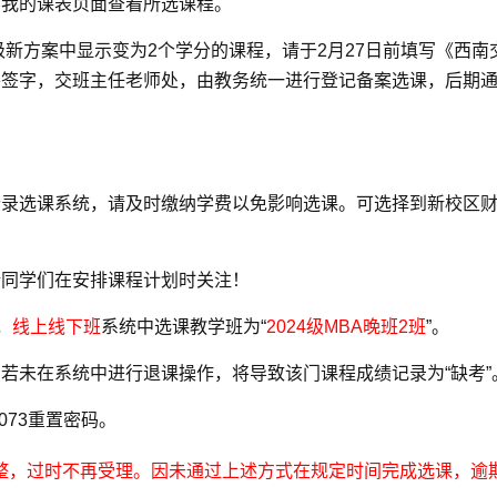
到我的课表页面查看所选课程。
级新方案中显示变为
2
个学分的课程，请于
2
月
27
日前填写《西南
并签字，交班主任老师处，由教务统一进行登记备案选课，后期
登录选课系统，请及时缴纳学费以免影响选课。可选择到新校区
请同学们在安排课程计划时关注！
”，
线上线下班
系统中选课教学班为“
2024级MBA晚班2班
”。
若未在系统中进行退课操作，将导致该门课程成绩记录为“缺考”
073
重置密码。
整，过时不再受理。因未通过上述方式在规定时间完成选课，逾