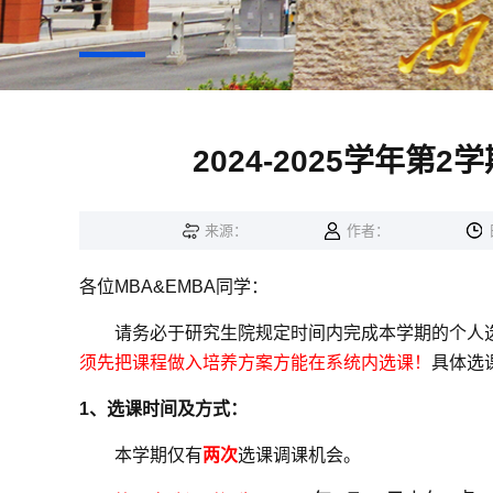
2024-2025学年第
来源：
作者：
各位
MBA&EMBA
同学：
请务必于研究生院规定时间内完成本学期的个人
须先把课程做入培养方案方能在系统内选课！
具体选
1
、选课时间及方式：
本学期仅有
两次
选课调课机会。