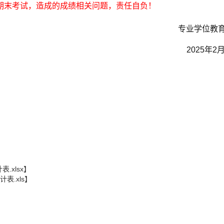
期末考试，造成的成绩相关问题，责任自负！
专业学位教
2025
年
2
.xlsx
】
表.xls
】
】