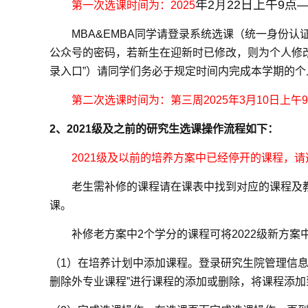
年
2
月
2
2
日上午
9
点
第一次选课时间为：
20
2
5
MBA&EMBA
同学请登录系统选课（统一身份认
公众号的密码，若新生在迎新时已修改，则为个人修
录入口”）请同学们务必于规定时间内完成本学期的个
第二次选课时间为：第三周
2025
年
3
月
10
日上午
9
2
、
2021
级及之前的研究生选课操作流程如下：
2021
级及以前的培养方案中已经停开的课程，请
老生需补修的课程请在课表中找到对应的课程及
课。
补修老方案中
2
个学分的课程可将
2022
级新方案
（
1
）在培养计划中添加课程。登录研究生院管理信息系
删除外专业课程”进行课程的添加或删除，将课程添加