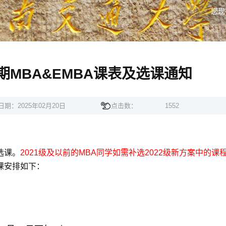
您现
2学期MBA&EMBA课表及选课通知
日期：2025年02月20日
点击数：
1552
选课。
2021
级及以前的
MBA
同学如需补选
2022
级新方案中的课
课安排如下：