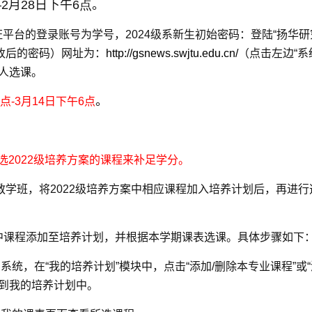
—
2
月
28
日下午
6
点
。
证平台的登录账号为学号，
2024
级系新生初始密码：登陆“扬华研
改后的密码）网址为：
http://gsnews.swjtu.edu.cn/
（点击左边“系
人选课。
。
点
-3
月
14
日下午
6
点
选
2022
级培养方案的课程来补足学分。
教学班，将
2022
级培养方案中相应课程加入培养计划后，再进行
中课程添加至培养计划，并根据本学期课表选课。具体步骤如下
统，在“我的培养计划”模块中，点击“添加
/
删除本专业课程”或
到我的培养计划中。