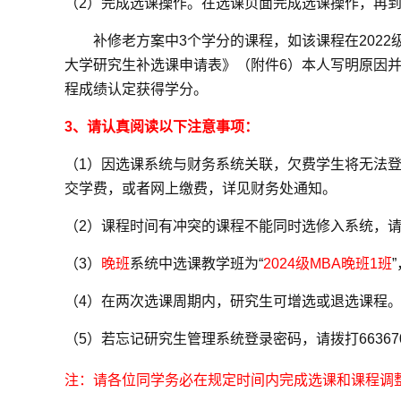
（
2
）完成选课操作。在选课页面完成选课操作，再
补修老方案中
3
个学分的课程，如该课程在
2022
大学研究生补选课申请表》（附件
6
）本人写明原因
程成绩认定获得学分。
3
、请认真阅读以下注意事项：
（
1
）因选课系统与财务系统关联，欠费学生将无法
交学费，或者网上缴费，详见财务处通知。
（
2
）课程时间有冲突的课程不能同时选修入系统，
（
3
）
晚班
系统中选课教学班为“
2024级MBA晚班1班
（
4
）在两次选课周期内，研究生可增选或退选课程。
（
5
）若忘记研究生管理系统登录密码，请拨打
66367
注：请各位同学务必在规定时间内完成选课和课程调